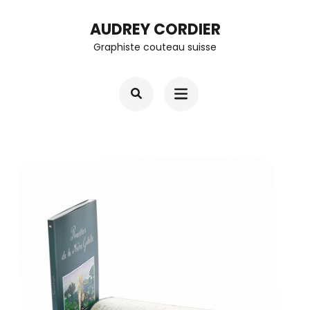
Aller
AUDREY CORDIER
au
Graphiste couteau suisse
contenu
(Pressez
Entrée)